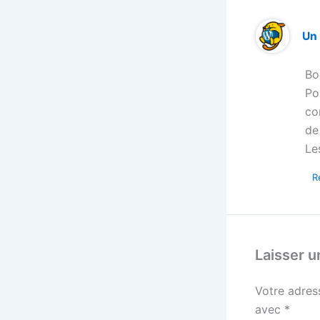
Un
Bo
Po
co
de
Le
R
Laisser 
Votre adres
avec
*