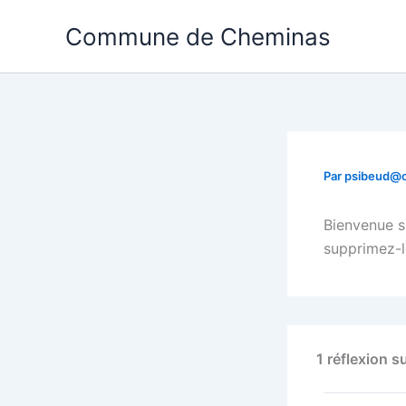
Aller
Commune de Cheminas
au
contenu
Par
psibeud@c
Bienvenue s
supprimez-l
1 réflexion s